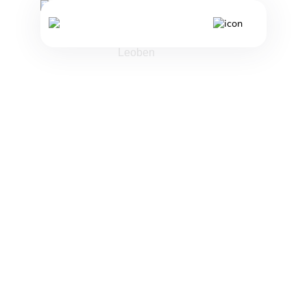
Студенческое общежитие в
Общежития
Леобене — Studentenheim
des studentischen Sozialwerk
/
Leoben
Студенческое
общежитие в
Леобене —
Studentenheim
des
studentischen
Sozialwerk
Leoben
Studentenheim
des
studentischen