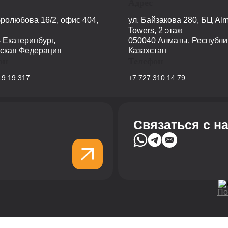
Адрес
бролюбова 16/2, офис 404,
ул. Байзакова 280, БЦ Alm
Towers, 2 этаж
 Екатеринбург,
050040 Алматы, Республи
ская Федерация
Казахстан
он
Телефон
19 19 317
+7 727 310 14 79
Связаться с н
По