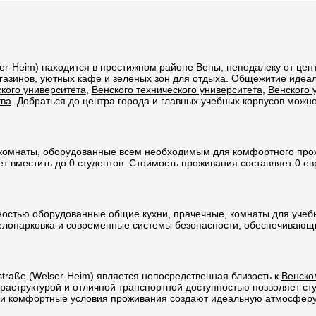
er-Heim) находится в престижном районе Вены, неподалеку от цен
газинов, уютных кафе и зеленых зон для отдыха. Общежитие идеал
кого университета
,
Венского технического университета
,
Венского 
тва
. Добраться до центра города и главных учебных корпусов можн
омнаты, оборудованные всем необходимым для комфортного прожи
 вместить до 0 студентов. Стоимость проживания составляет 0 ев
остью оборудованные общие кухни, прачечные, комнаты для учебы
велопарковка и современные системы безопасности, обеспечивающ
raße (Welser-Heim) является непосредственная близость к
Венско
аструктурой и отличной транспортной доступностью позволяет сту
 и комфортные условия проживания создают идеальную атмосферу