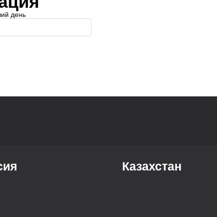
ация
чий день
сия
Казахстан