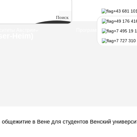
 Studentenheim Troststraße (Welser-Heim)
+43 681 10
не — Studentenheim
Поиск
+49 176 41
ситеты Австрии
Программы обучения
+7 495 19 
ser-Heim)
+7 727 310
) - общежитие в Вене для студентов Венский универси