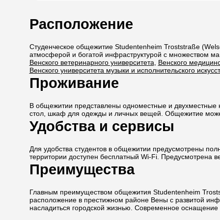
Расположение
Студенческое общежитие Studentenheim Troststraße (Wels
атмосферой и богатой инфраструктурой с множеством ма
Венского ветеринарного университета
,
Венского медицинс
Венского университета музыки и исполнительского искусс
Проживание
В общежитии представлены одноместные и двухместные к
стол, шкаф для одежды и личных вещей. Общежитие может
Удобства и сервисы
Для удобства студентов в общежитии предусмотрены полн
территории доступен бесплатный Wi-Fi. Предусмотрена 
Преимущества
Главным преимуществом общежития Studentenheim Trostst
расположение в престижном районе Вены с развитой инфр
насладиться городской жизнью. Современное оснащение