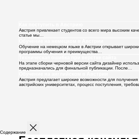
Как поступить в Австрию
Австрия привлекает студентов со всего мира высоким кач
статье мы…
Обучение на немецком в Австрии
Обучение на немецком языке в Австрии открывает широки
программы обучения и преимущества…
Техническая ошибка при верстке сайта
На этапе сборки черновой версии сайта дизайнер исполь
предназначались для финальной публикации. После…
Обучение на английском в Австрии
Австрия предлагает широкие возможности для получения 
австрийских университетах, процесс поступления, требо
Содержание