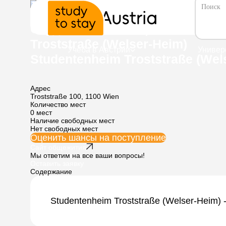
Общежития /
Студенческое общежитие в Вене —
Студенческое общежитие в Ве
Troststraße (Welser-Heim)
Учеба в Австрии
Универ
Studentenheim Troststraße (Wel
Адрес
Troststraße 100, 1100 Wien
Количество мест
0 мест
Наличие свободных мест
Нет свободных мест
Оценить шансы
на поступление
Сайт общежития
Мы ответим на все ваши вопросы!
Оставить заявку
Содержание
Studentenheim Troststraße (Welser-Heim