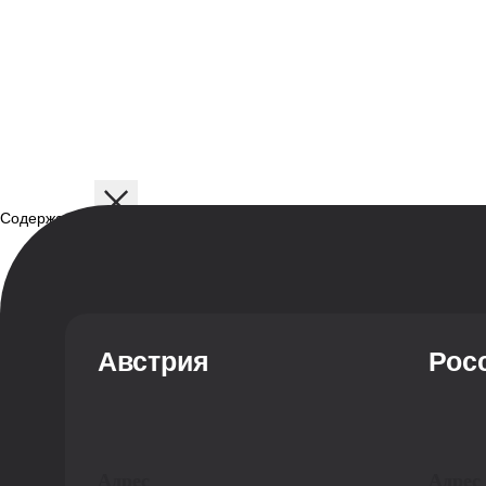
Посмотреть ещё
Содержание
Описание
Дисциплины
Содержание программы
Структура программы
Профиль обучения
Австрия
Рос
Адрес
Адрес