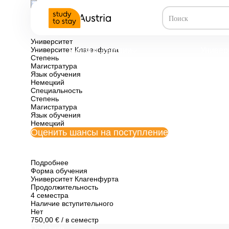
Все программы обучения Австрии
Бизнес-админис
Университет
Университет Клагенфурта
Учеба в Австрии
Универ
Степень
Магистратура
Язык обучения
Немецкий
Специальность
Степень
Магистратура
Язык обучения
Немецкий
Оценить шансы на поступление
Подробнее
Форма обучения
Университет Клагенфурта
Продолжительность
4 семестра
Наличие вступительного
Нет
750,00 €
/ в семестр
Описание