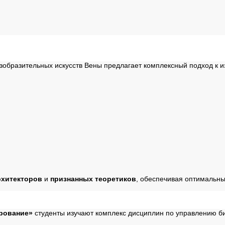
зобразительных искусств Вены предлагает комплексный подход к и
рхитекторов
и
признанных теоретиков
, обеспечивая оптимальн
рование»
студенты изучают комплекс дисциплин по управлению б