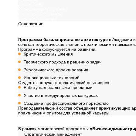
Дисциплины
Содержание программы
Структура программы
Профиль обучения
Содержание
Описание
Программа бакалавриата по архитектуре
в Академии и
сочетая теоретические знания с практическими навыками.
Программа фокусируется на развитии:
Критического мышления
Творческого подхода к решению задач
Экологического проектирования
Инновационных технологий
Студенты получают практический опыт через:
Работу над реальными проектами
Участие в международных конкурсах
Создание профессионального портфолио
Преподавательский состав объединяет
практикующих а
практическим опытом для успешной карьеры.
Дисциплины
В рамках магистерской программы
«Бизнес-администри
Стратегический менеджмент