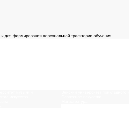
мы для формирования персональной траектории обучения.
ересно
ерситет музыки и
Венский университет прикладного 
кого искусства
Словесное искусство
зыка
Магистратура
а