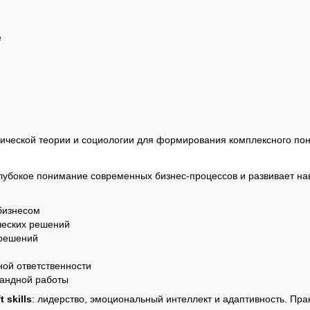
е
мической теории и социологии для формирования комплексного по
ммы
убокое понимание современных бизнес-процессов и развивает нав
бизнесом
ческих решений
 решений
ной ответственности
мандной работы
t skills
: лидерство, эмоциональный интеллект и адаптивность. Пр