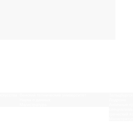
искусства
Венский технический университет
Зальцбургск
Наука о данных
Лодрона
Магистратура
Античные ку
специализа
греческий я
Магистрату