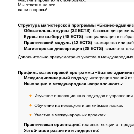
участие в проектах и стажировках.
Мы ответим на все
ваши вопросы!
Далее
Структура программ
Структура магистерской программы «Бизнес-админи
Обязательные курсы (32 ECTS)
: базовые дисциплин
Курсы по выбору (48 ECTS)
: специализация в выбра
Практический модуль (12 ECTS)
: стажировка или ра
Магистерская диссертация (28 ECTS)
: самостоятель
Дополнительно предусмотрено участие в международных 
Профиль обучения
Профиль магистерской программы «Бизнес-админис
Междисциплинарный подход:
интеграция знаний из 
Инновации и международная направленность:
Изучение инновационных подходов в управлении
Обучение на немецком и английском языках
Участие в международных проектах
Практическая ориентация:
гостевые лекции от предс
Устойчивое развитие и лидерство: