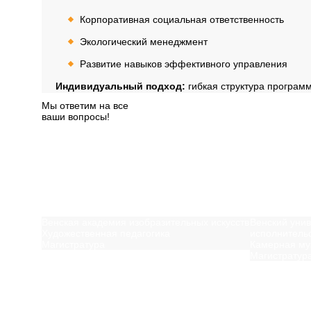
Корпоративная социальная ответственность
Экологический менеджмент
Развитие навыков эффективного управления
Индивидуальный подход:
гибкая структура програм
Мы ответим на все
ваши вопросы!
Далее
Вам может быть инт
Венская академия изобразительных искусств
Венский унив
Художественная педагогика
исполнительс
Магистратура
Камерная му
Магистратур