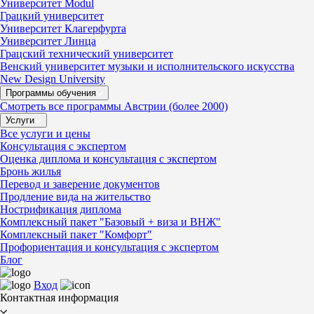
Университет Modul
Грацкий университет
Университет Клагерфурта
Университет Линца
Грацский технический университет
Венский университет музыки и исполнительского искусства
New Design University
Программы обучения
Смотреть все программы Австрии (более 2000)
Услуги
Все услуги и цены
Консультация с экспертом
Оценка диплома и консультация с экспертом
Бронь жилья
Перевод и заверение документов
Продление вида на жительство
Нострификация диплома
Комплексный пакет "Базовый + виза и ВНЖ"
Комплексный пакет "Комфорт"
Профориентация и консультация с экспертом
Блог
Вход
Контактная информация