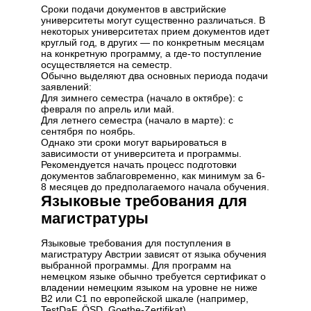
Сроки подачи документов в австрийские
университеты могут существенно различаться. В
некоторых университетах прием документов идет
круглый год, в других — по конкретным месяцам
на конкретную программу, а где-то поступление
осуществляется на семестр.
Обычно выделяют два основных периода подачи
заявлений:
Для зимнего семестра (начало в октябре): с
февраля по апрель или май.
Для летнего семестра (начало в марте): с
сентября по ноябрь.
Однако эти сроки могут варьироваться в
зависимости от университета и программы.
Рекомендуется начать процесс подготовки
документов заблаговременно, как минимум за 6-
8 месяцев до предполагаемого начала обучения.
Языковые требования для
магистратуры
Языковые требования для поступления в
магистратуру Австрии зависят от языка обучения
выбранной программы. Для программ на
немецком языке обычно требуется сертификат о
владении немецким языком на уровне не ниже
B2 или C1 по европейской шкале (например,
TestDaF, ÖSD, Goethe-Zertifikat).