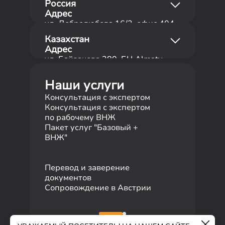
Россия
1180 Вена, Австрия
Адрес
ул. Добролюбова 16/2, офис 404,
Телефон
3 этаж
+43 681 10116726
Казахстан
620014 Екатеринбург,
Адрес
Российская Федерация
ул. Байзакова 280, БЦ Almaty
Телефон
Towers, 2 этаж
+7 495 19 19 317
050040 Алматы, Республика
Наши услуги
Карьерный 
Казахстан
Австрии
Консультация с экспертом
Телефон
Получение
Консультация с экспертом
+7 727 310 14 79
ВНЖ
по рабочему ВНЖ
Пакет услуг "Базовый +
ВНЖ"
Перевод и заверение
документов
Сопровождение в Австрии