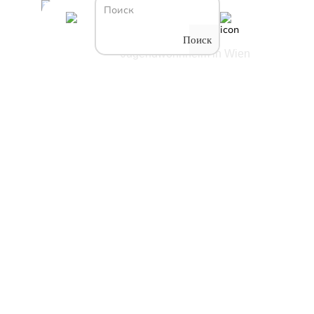
Студенческое общежитие в
Общежития
Вене — ÖJAB-Haus
Salzburg, Studierenden- und
Поиск
/
Jugendwohnheim in Wien
Студенческое
общежитие в
Вене — ÖJAB-
Haus Salzburg,
Studierenden-
und
Jugendwohnheim
in Wien
ÖJAB-Haus
Salzburg,
Studierenden-