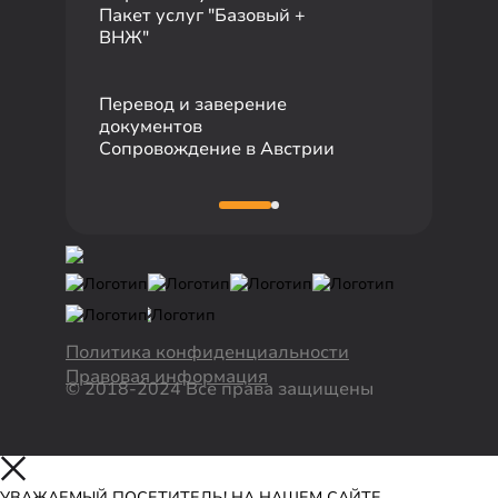
+7 727 310 14 79
Пакет услуг "Базовый +
ВНЖ"
Перевод и заверение
документов
Сопровождение в Австрии
Политика конфиденциальности
Правовая информация
© 2018-2024 Все права защищены
УВАЖАЕМЫЙ ПОСЕТИТЕЛЬ! НА НАШЕМ САЙТЕ