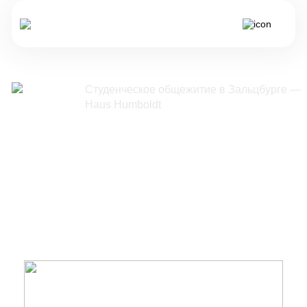
Студенческое общежитие в Зальцбурге —
Общежития
Haus Humboldt
/
Студенческое общежитие в
Зальцбурге — Haus
Humboldt
Haus Humboldt