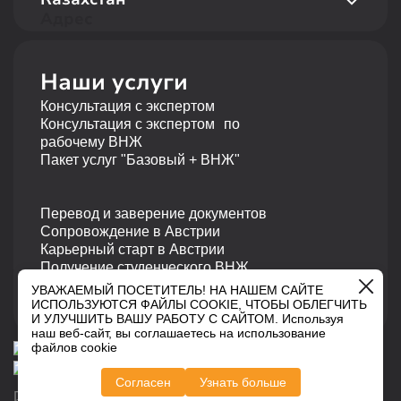
620014 Екатеринбург, Российская Федерация
+43 681 10116726
Адрес
Телефон
ул. Байзакова 280, БЦ Almaty Towers, 2 этаж
+7 495 19 19 317
050040 Алматы, Республика Казахстан
Наши услуги
Телефон
Консультация с экспертом
+7 727 310 14 79
Консультация с экспертом по
рабочему ВНЖ
Пакет услуг "Базовый + ВНЖ"
Перевод и заверение документов
Сопровождение в Австрии
Карьерный старт в Австрии
Получение студенческого ВНЖ
УВАЖАЕМЫЙ ПОСЕТИТЕЛЬ! НА НАШЕМ САЙТЕ
ИСПОЛЬЗУЮТСЯ ФАЙЛЫ COOKIE, ЧТОБЫ ОБЛЕГЧИТЬ
И УЛУЧШИТЬ ВАШУ РАБОТУ С САЙТОМ. Используя
наш веб-сайт, вы соглашаетесь на использование
файлов cookie
Согласен
Узнать больше
Политика конфиденциальности
Правовая информация