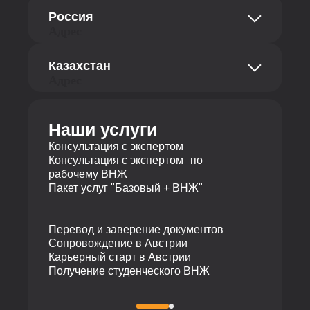
str. Abt-Karl-Gasse Straße 18, офис 8a
Россия
1180 Вена, Австрия
Адрес
Телефон
ул. Добролюбова 16/2, офис 404, 3 этаж
Казахстан
620014 Екатеринбург, Российская
+43 681 10116726
Адрес
Федерация
Телефон
ул. Байзакова 280, БЦ Almaty Towers, 2
этаж
+7 495 19 19 317
Наши услуги
050040 Алматы, Республика Казахстан
Телефон
Консультация с экспертом
Консультация с экспертом по
+7 727 310 14 79
рабочему ВНЖ
Пакет услуг "Базовый + ВНЖ"
Перевод и заверение документов
Сопровождение в Австрии
Карьерный старт в Австрии
Получение студенческого ВНЖ