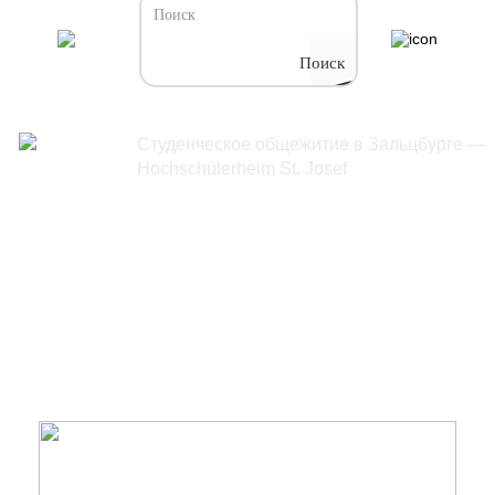
Поиск
Студенческое общежитие в Зальцбурге —
Общежития
Hochschülerheim St. Josef
/
Студенческое общежитие в
Зальцбурге —
Hochschülerheim St. Josef
Hochschülerheim St. Josef