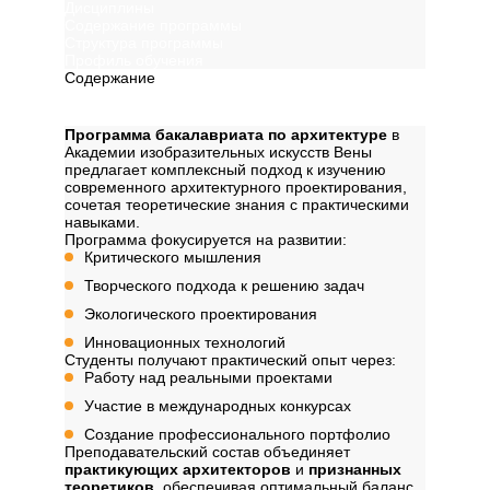
Дисциплины
Содержание программы
Структура программы
Профиль обучения
Содержание
Описание
Программа бакалавриата по архитектуре
в
Академии изобразительных искусств Вены
предлагает комплексный подход к изучению
современного архитектурного проектирования,
сочетая теоретические знания с практическими
навыками.
Программа фокусируется на развитии:
Критического мышления
Творческого подхода к решению задач
Экологического проектирования
Инновационных технологий
Студенты получают практический опыт через:
Работу над реальными проектами
Участие в международных конкурсах
Создание профессионального портфолио
Преподавательский состав объединяет
практикующих архитекторов
и
признанных
теоретиков
, обеспечивая оптимальный баланс