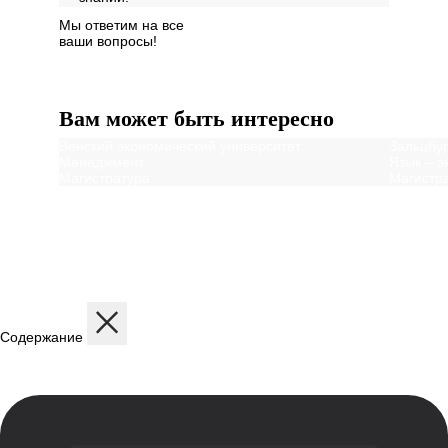
Мы ответим на все
ваши вопросы!
Далее
Вам может быть интересно
Венский экономический университет
Зальцбур
Менеджмент
Язык – э
Магистратура
Магистр
Содержание
Описание
Дисциплины
Содержание программы
Структура программы
Профиль обучения