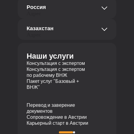
str. Abt-Karl-Gasse Straße 18, офис
Россия
8a
Адрес
1180 Вена, Австрия
ул. Добролюбова 16/2, офис 404, 3
Телефон
Казахстан
этаж
Адрес
620014 Екатеринбург, Российская
+43 681 10116726
Федерация
ул. Байзакова 280, БЦ Almaty
Телефон
Towers, 2 этаж
Наши услуги
Получение 
050040 Алматы, Республика
+7 495 19 19 317
ВНЖ
Казахстан
Консультация с экспертом
Телефон
Консультация с экспертом
по рабочему ВНЖ
+7 727 310 14 79
Пакет услуг "Базовый +
ВНЖ"
Перевод и заверение
документов
Сопровождение в Австрии
Карьерный старт в Австрии