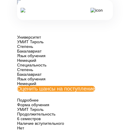
Все программы обучения Австрии
Экономика,
здравоохранение и
спортивный туризм
Университет
УМИТ Тироль
Степень
Бакалавриат
Язык обучения
Немецкий
Специальность
Степень
Бакалавриат
Язык обучения
Немецкий
Оценить шансы на поступление
Подробнее
Форма обучения
УМИТ Тироль
Продолжительность
6 семестров
Наличие вступительного
Нет