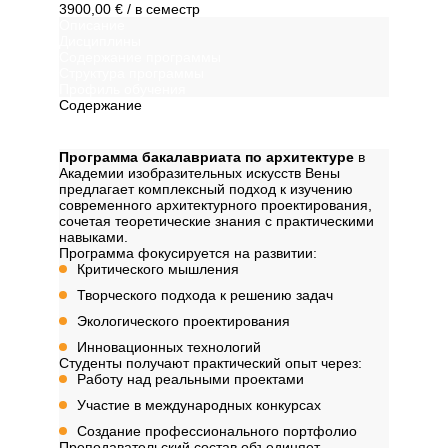
3900,00 €
/ в семестр
Описание
Дисциплины
Содержание программы
Структура программы
Профиль обучения
Содержание
Описание
Программа бакалавриата по архитектуре
в
Академии изобразительных искусств Вены
предлагает комплексный подход к изучению
современного архитектурного проектирования,
сочетая теоретические знания с практическими
навыками.
Программа фокусируется на развитии:
Критического мышления
Творческого подхода к решению задач
Экологического проектирования
Инновационных технологий
Студенты получают практический опыт через:
Работу над реальными проектами
Участие в международных конкурсах
Создание профессионального портфолио
Преподавательский состав объединяет