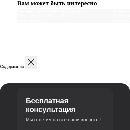
Вам может быть интересно
Частный университет New Design
Универс
Управление через дизайн
Психоло
Бакалавриат
Бакалав
Содержание
Описание
Дисциплины
Содержание программы
Структура программы
Профиль обучения
Бесплатная
консультация
Мы ответим на все ваши вопросы!