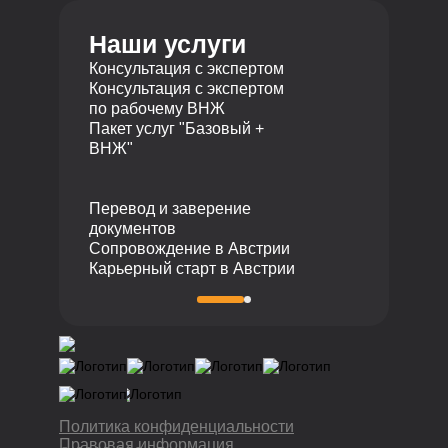
ул. Байзакова 280, БЦ Almaty
Телефон
Towers, 2 этаж
Наши услуги
Получение 
050040 Алматы, Республика
+7 495 19 19 317
ВНЖ
Казахстан
Консультация с экспертом
Телефон
Консультация с экспертом
по рабочему ВНЖ
+7 727 310 14 79
Пакет услуг "Базовый +
ВНЖ"
Перевод и заверение
документов
Сопровождение в Австрии
Карьерный старт в Австрии
Политика конфиденциальности
Правовая информация