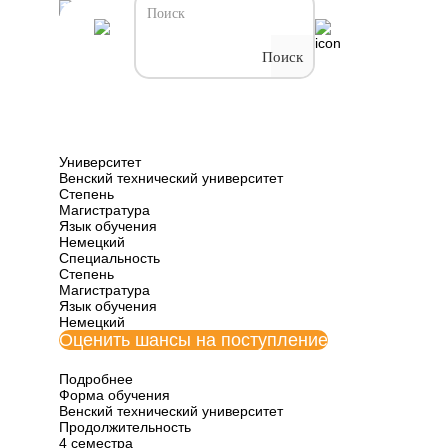
Все программы обучения Австрии
Физическая
Поиск
энергетика и
измерительная
техника
Университет
Венский технический университет
Степень
Магистратура
Язык обучения
Немецкий
Специальность
Степень
Магистратура
Язык обучения
Немецкий
Оценить шансы на поступление
Подробнее
Форма обучения
Венский технический университет
Продолжительность
4 семестра