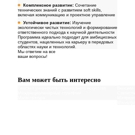
Комплексное развитие:
Сочетание
технических знаний с развитием soft skills,
включая коммуникацию и проектное управление
Устойчивое развитие:
Изучение
экологически чистых технологий и формирование
ответственного подхода к научной деятельности
Программа идеально подходит для амбициозных
студентов, нацеленных на карьеру в передовых
областях науки и технологий.
Мы ответим на все
ваши вопросы!
Далее
Вам может быть интересно
Венский университет прикладного искусства
Венский 
Междисциплинарные стратегии
Статист
Магистратура
Математ
Магистр