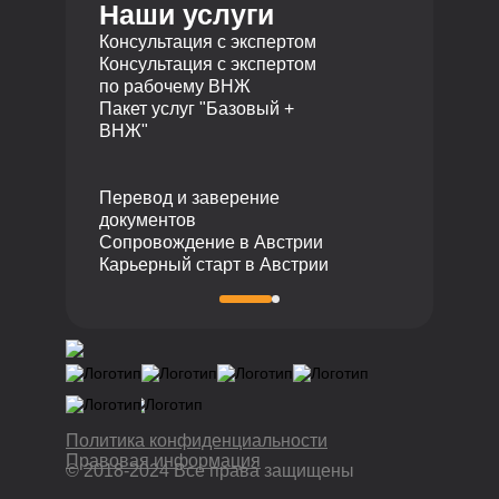
Наши услуги
Получение 
050040 Алматы, Республика
+7 495 19 19 317
ВНЖ
Казахстан
Консультация с экспертом
Телефон
Консультация с экспертом
по рабочему ВНЖ
+7 727 310 14 79
Пакет услуг "Базовый +
ВНЖ"
Перевод и заверение
документов
Сопровождение в Австрии
Карьерный старт в Австрии
Политика конфиденциальности
Правовая информация
© 2018-2024 Все права защищены