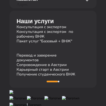
этаж
+43 681 10116726
Адрес
620014 Екатеринбург, Российская
Федерация
ул. Байзакова 280, БЦ Almaty Towers,
Телефон
2 этаж
Наши услуги
050040 Алматы, Республика
+7 495 19 19 317
Казахстан
Консультация с экспертом
Телефон
Консультация с экспертом по
рабочему ВНЖ
+7 727 310 14 79
Пакет услуг "Базовый + ВНЖ"
Перевод и заверение
документов
Сопровождение в Австрии
Карьерный старт в Австрии
Получение студенческого ВНЖ