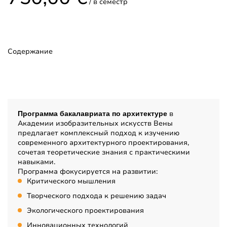
/ в семестр
Продолжительность
4 семестра
Наличие вступительного
Содержание
Нет
Описание
в
Программа бакалавриата по архитектуре
Академии изобразительных искусств Вены
предлагает комплексный подход к изучению
современного архитектурного проектирования,
сочетая теоретические знания с практическими
навыками.
Программа фокусируется на развитии:
Критического мышления
Творческого подхода к решению задач
Экологического проектирования
Инновационных технологий