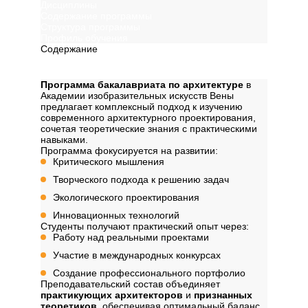
Дисциплины
Содержание программы
Структура программы
Профиль обучения
Содержание
Описание
Программа бакалавриата по архитектуре
в
Академии изобразительных искусств Вены
предлагает комплексный подход к изучению
современного архитектурного проектирования,
сочетая теоретические знания с практическими
навыками.
Программа фокусируется на развитии:
Критического мышления
Творческого подхода к решению задач
Экологического проектирования
Инновационных технологий
Студенты получают практический опыт через:
Работу над реальными проектами
Участие в международных конкурсах
Создание профессионального портфолио
Преподавательский состав объединяет
практикующих архитекторов
и
признанных
теоретиков
, обеспечивая оптимальный баланс