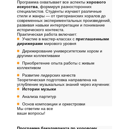
Программа охватывает все аспекты
хорового
искусства
, формируя разносторонних
специалистов. Студенты изучают различные
стили и жанры — от григорианских хоралов до
современных экспериментальных произведений,
развивая навыки интерпретации и понимание
исторического контекста.
Практическая работа включает:
Участие в мастер-классах с
приглашенными
дирижерами
мирового уровня
Дирижирование университетским хором и
другими коллективами
Приобретение опыта работы с живым
коллективом
Развитие лидерских качеств
Теоретическая подготовка направлена на
углубление музыкальных знаний через изучение:
Истории музыки
Анализа партитур
Основ композиции и оркестровки
Мы ответим на все
ваши вопросы!
Далее
Структура программы
Программа бакалавриата по хоровому