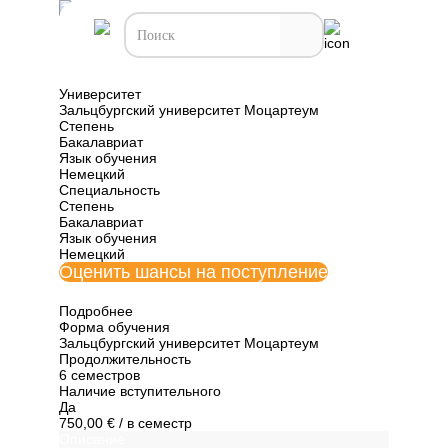
Все программы обучения Австрии
Хоровое
дирижирование
Университет
Зальцбургский университет Моцартеум
Степень
Бакалавриат
Язык обучения
Немецкий
Специальность
Степень
Бакалавриат
Язык обучения
Немецкий
Оценить шансы на поступление
Подробнее
Форма обучения
Зальцбургский университет Моцартеум
Продолжительность
6 семестров
Наличие вступительного
Да
750,00 €
/ в семестр
Описание