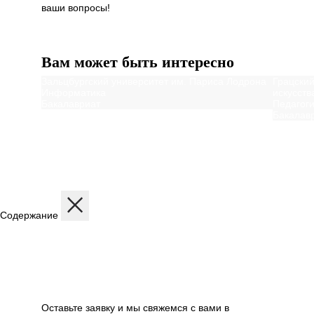
ваши вопросы!
Далее
Вам может быть интересно
Зальцбургский университет им. Париса Лодрона
Грацский
Информатика
искусств
Бакалавриат
Педагог
Бакалав
Содержание
Описание
Дисциплины
Содержание программы
Структура программы
Профиль обучения
Бесплатная консультация
Оставьте заявку и мы свяжемся с вами в