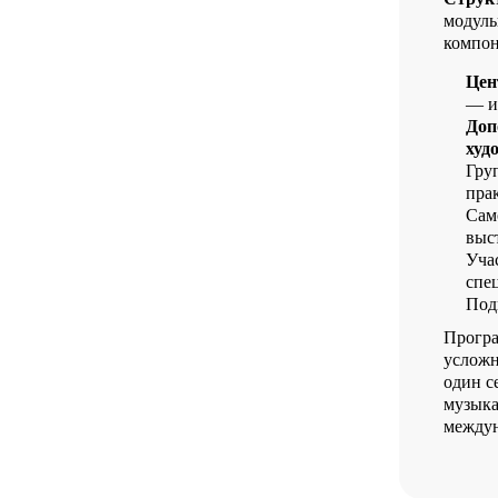
модуль
компон
Цен
— и
Доп
худ
Гру
пра
Сам
выс
Уча
спе
Под
Програ
усложн
один с
музыка
междун