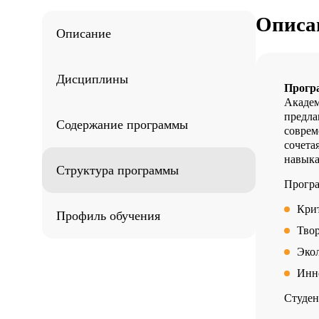
Описа
Описание
Дисциплины
Прогр
Академ
предла
Содержание программы
соврем
сочета
навыка
Структура программы
Програ
Кри
Профиль обучения
Твор
Эко
Инн
Студен