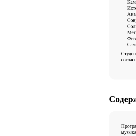
Кам
Ист
Ана
Сов
Сол
Мет
Физ
Сам
Студен
соглас
Содер
Програ
музыка