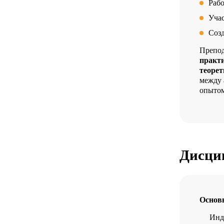
Рабо
Уча
Соз
Препод
практ
теоре
между 
опытом
Дисци
Основ
Инд