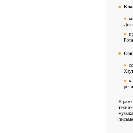
Кла
к
Дит
п
Рота
Сов
с
Хаут
к
речи
В рамк
техник
музыка
письме