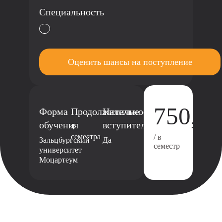
Специальность
Оценить шансы на поступление
750,00
Форма
Продолжительность
Наличие
обучения
вступительного
4
семестра
/ в
Зальцбургский
Да
семестр
университет
Моцартеум