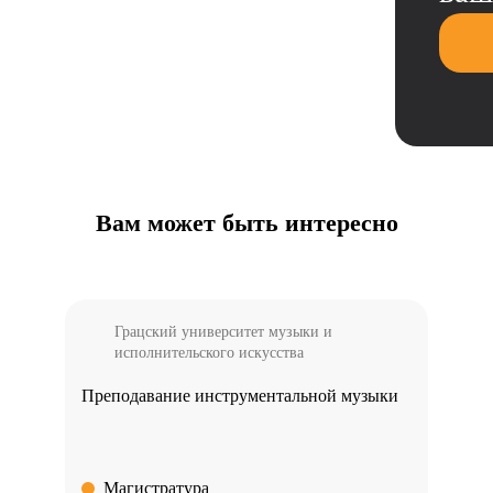
Вам может быть интересно
Грацский университет музыки и
Гр
исполнительского искусства
Химич
Преподавание инструментальной музыки
инжен
Магистратура
Маг