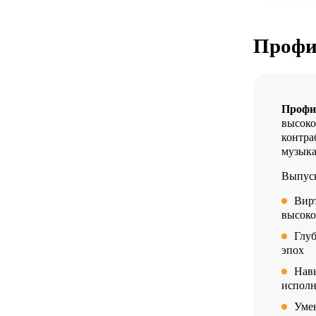
Профи
Профи
высоко
контра
музыка
Выпуск
Вир
высоко
Глу
эпох
Нав
исполн
Умен