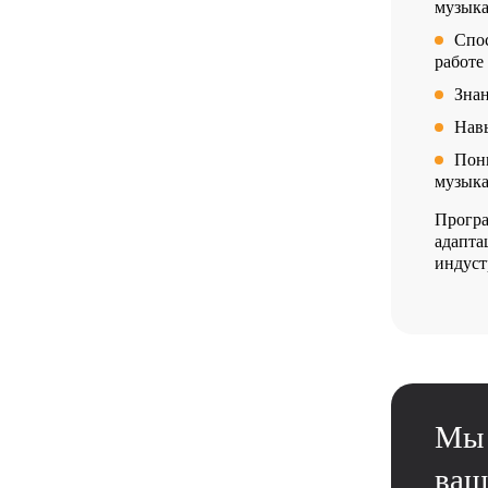
музыка
Спос
работе
Зна
Навы
Пон
музыка
Програ
адапта
индуст
Мы 
ваш