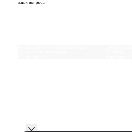
ваши вопросы!
Далее
Вам может быть инт
Университет им. Иоганна Кеплера
Зальцбургск
Техническая математика
Тромбон
Бакалавриат
Бакалавриат
Посмотреть ещё