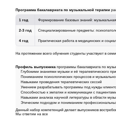
Структура программ
Программа бакалавриата по музыкальной терапии
рас
1 год
Формирование базовых знаний: музыкальная 
2-3 год
Специализированные предметы: психопатоло
4 год
Практическая работа в медицинских и социа
На протяжении всего обучения студенты участвуют в сем
Профиль обучения
Профиль выпускника
программы бакалавриата по музык
Глубокими знаниями музыки и её терапевтического пр
Пониманием психологических процессов и музыкально
Навыками проведения терапевтических сессий
Умением разрабатывать программы под нужды клиент
Способностью к эмпатии и коммуникации с пациентам
Навыками анализа научной литературы в области музы
Этическим подходом и пониманием профессиональных
Данный набор компетенций делает выпускников востребо
Мы ответим на все