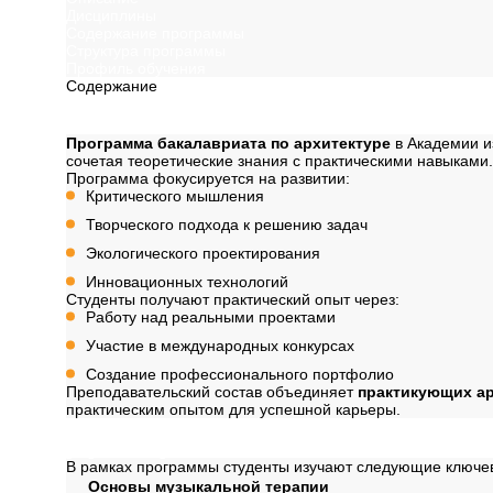
Дисциплины
Содержание программы
Структура программы
Профиль обучения
Содержание
Описание
Программа бакалавриата по архитектуре
в Академии и
сочетая теоретические знания с практическими навыками.
Программа фокусируется на развитии:
Критического мышления
Творческого подхода к решению задач
Экологического проектирования
Инновационных технологий
Студенты получают практический опыт через:
Работу над реальными проектами
Участие в международных конкурсах
Создание профессионального портфолио
Преподавательский состав объединяет
практикующих а
практическим опытом для успешной карьеры.
Дисциплины
В рамках программы студенты изучают следующие ключе
Основы музыкальной терапии