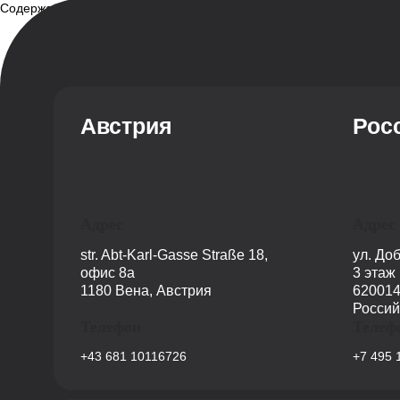
Содержание
Описание
Дисциплины
Содержание программы
Структура программы
Профиль обучения
Австрия
Рос
Адрес
Адрес
str. Abt-Karl-Gasse Straße 18,
ул. До
офис 8a
3 этаж
1180 Вена, Австрия
620014
Россий
Телефон
Телеф
+43 681 10116726
+7 495 