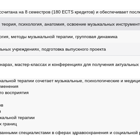
ы
считана на 8 семестров (180 ECTS кредитов) и обеспечивает пос
теория, психология, анатомия, освоение музыкальных инструмент
гия, методы музыкальной терапии, групповая динамика
льных учреждениях, подготовка выпускного проекта
инарах, мастер-классах и конференциях для получения актуальны
альной терапии сочетает музыкальные, психологические и медици
именения
го восприятия
ов
и
кальной терапии
 границ
ванными специалистами в сферах здравоохранения и социальной 