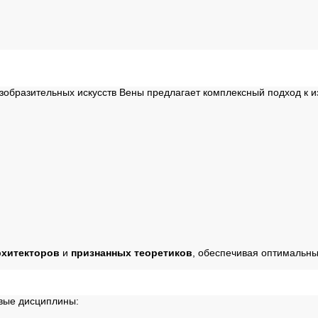
зобразительных искусств Вены предлагает комплексный подход к и
рхитекторов
и
признанных теоретиков
, обеспечивая оптимальн
вые дисциплины: