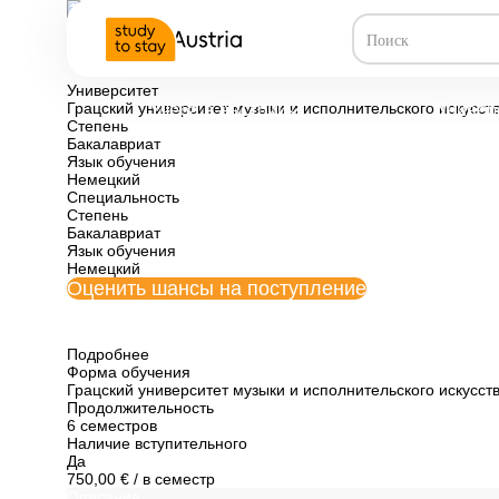
Все программы обучения Австрии
Музыкальная те
Университет
Грацский университет музыки и исполнительского искусст
Учеба в Австрии
Универ
Степень
Бакалавриат
Язык обучения
Немецкий
Специальность
Степень
Бакалавриат
Язык обучения
Немецкий
Оценить шансы на поступление
Подробнее
Форма обучения
Грацский университет музыки и исполнительского искусст
Продолжительность
6 семестров
Наличие вступительного
Да
750,00 €
/ в семестр
Описание