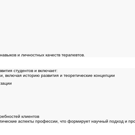
авыков и личностных качеств терапевтов.
ммы
вития студентов и включает:
, включая историю развития и теоретические концепции
изации
м
ребностей клиентов
тические аспекты профессии, что формирует научный подход и пр