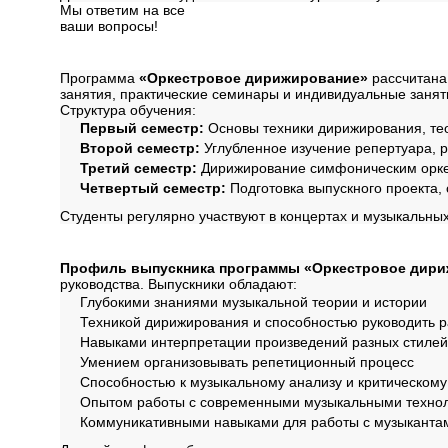
Мы ответим на все
ваши вопросы!
Далее
Структура программ
Программа
«Оркестровое дирижирование»
рассчитана 
занятия, практические семинары и индивидуальные занят
Структура обучения:
Первый семестр:
Основы техники дирижирования, тео
Второй семестр:
Углубленное изучение репертуара, 
Третий семестр:
Дирижирование симфоническим орке
Четвертый семестр:
Подготовка выпускного проекта,
Студенты регулярно участвуют в концертах и музыкальных
Профиль обучения
Профиль выпускника программы «Оркестровое дир
руководства. Выпускники обладают:
Глубокими знаниями музыкальной теории и истории
Техникой дирижирования и способностью руководить 
Навыками интерпретации произведений разных стилей
Умением организовывать репетиционный процесс
Способностью к музыкальному анализу и критическо
Опытом работы с современными музыкальными техно
Коммуникативными навыками для работы с музыканта