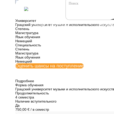
Все программы обучения Австрии
Оркестровое ди
Университет
Грацский университет музыки и исполнительского искусст
Учеба в Австрии
Универ
Степень
Магистратура
Язык обучения
Немецкий
Специальность
Степень
Магистратура
Язык обучения
Немецкий
Оценить шансы на поступление
Подробнее
Форма обучения
Грацский университет музыки и исполнительского искусст
Продолжительность
4 семестра
Наличие вступительного
Да
750,00 €
/ в семестр
Описание