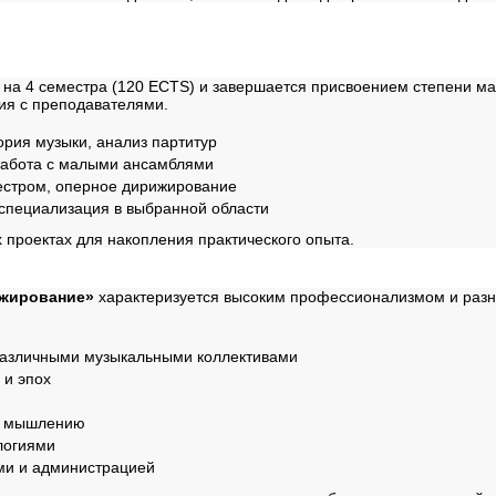
ы
на 4 семестра (120 ECTS) и завершается присвоением степени маг
ия с преподавателями.
рия музыки, анализ партитур
работа с малыми ансамблями
стром, оперное дирижирование
 специализация в выбранной области
 проектах для накопления практического опыта.
ижирование»
характеризуется высоким профессионализмом и разн
различными музыкальными коллективами
 и эпох
му мышлению
логиями
ми и администрацией