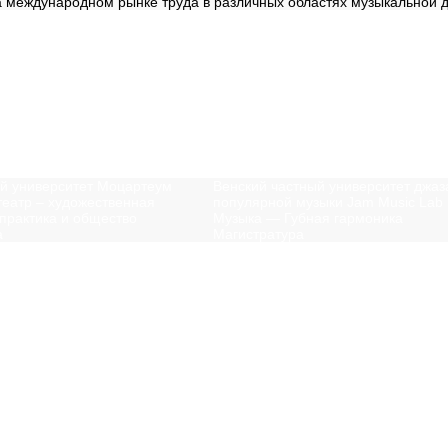
международном рынке труда в различных областях музыкальной д
ересно
ий университет Моцартеум
Венский частный университет джаз
театр – художественная
популярной музыки Jam Music Lab
практика и общество
Музыка — Губная гармоника
а
Магистратура