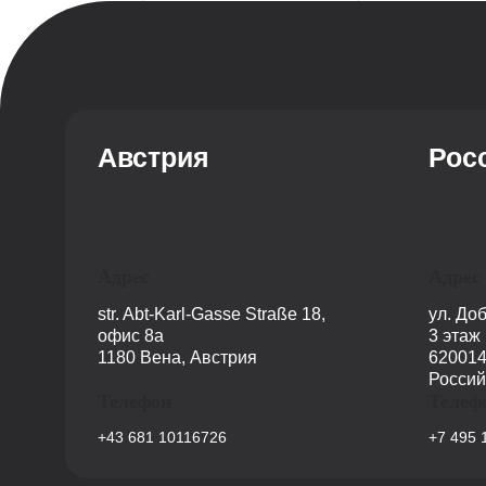
Отправить заявку
Согласие с политикой конфиденциальности
Австрия
Рос
Адрес
Адрес
str. Abt-Karl-Gasse Straße 18,
ул. До
офис 8a
3 этаж
1180 Вена, Австрия
620014
Россий
Телефон
Телеф
+43 681 10116726
+7 495 