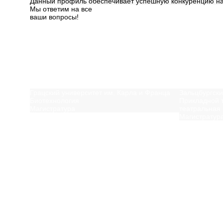
Данный профиль обеспечивает успешную конкуренцию на 
Мы ответим на все
ваши вопросы!
Далее
Вам может быть инт
Грацский университет им. Карла и Франца
Зальцбургск
Биотехнология
Прикладной 
Магистратура
театральная 
Магистратур
Посмотреть ещё