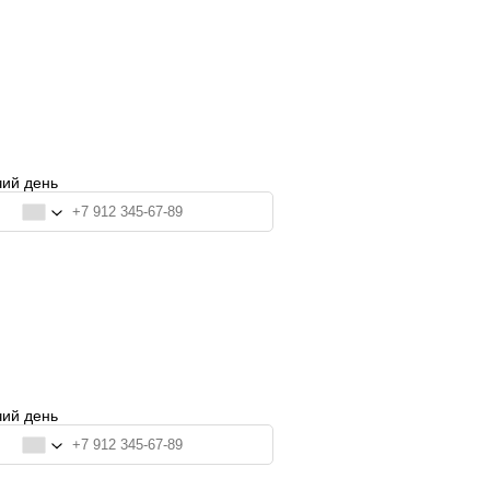
ация
чий день
ация
чий день