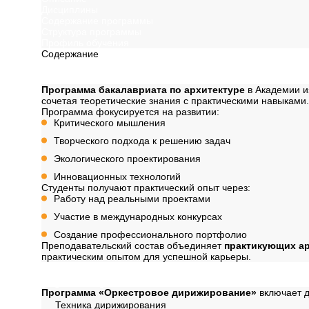
Дисциплины
Содержание программы
Структура программы
Профиль обучения
Содержание
Описание
Программа бакалавриата по архитектуре
в Академии и
сочетая теоретические знания с практическими навыками.
Программа фокусируется на развитии:
Критического мышления
Творческого подхода к решению задач
Экологического проектирования
Инновационных технологий
Студенты получают практический опыт через:
Работу над реальными проектами
Участие в международных конкурсах
Создание профессионального портфолио
Преподавательский состав объединяет
практикующих а
практическим опытом для успешной карьеры.
Дисциплины
Программа «Оркестровое дирижирование»
включает д
Техника дирижирования