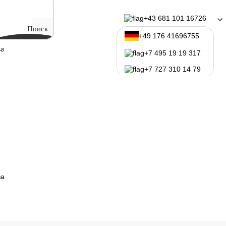
рижирование
+43 681 101 16726
Поиск
+49 176 41696755
ва
ситеты Австрии
Программы обучения
+7 495 19 19 317
+7 727 310 14 79
ва