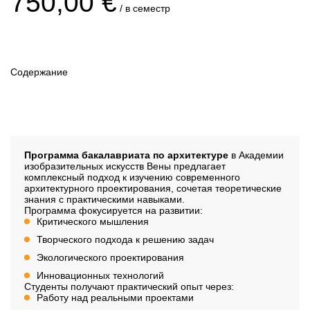
750,00 €
/ в семестр
Продолжительность
4 семестра
Содержание
Наличие вступительного
Да
Описание
Программа бакалавриата по архитектуре
в Академии
изобразительных искусств Вены предлагает
комплексный подход к изучению современного
архитектурного проектирования, сочетая теоретические
знания с практическими навыками.
Программа фокусируется на развитии:
Критического мышления
Творческого подхода к решению задач
Экологического проектирования
Инновационных технологий
Студенты получают практический опыт через:
Работу над реальными проектами