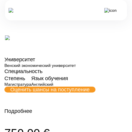
Все программы обучения Австрии
Социально-экологическая
экономика и политика
Университет
Венский экономический университет
Специальность
Степень
Язык обучения
Магистратура
Английский
Оценить шансы на поступление
Подробнее
Форма обучения
Венский экономический университет