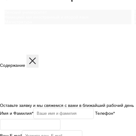
Венский университет
Немецкий как иностранный и второй язык
Магистратура
Содержание
Описание
Дисциплины
Содержание программы
Структура программы
Профиль обучения
Бесплатная консультация
Оставьте заявку и мы свяжемся с вами в ближайший рабочий день
Имя и Фамилия*
Телефон*
Ваш E-mail