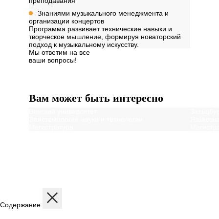
преподавания
Знаниями музыкального менеджмента и
организации концертов
Программа развивает технические навыки и
творческое мышление, формируя новаторский
подход к музыкальному искусству.
Мы ответим на все
ваши вопросы!
Далее
Вам может быть интересно
Венский университет
Зальцбур
Эпистемология науки и технологии
Языкозна
Магистратура
Магистр
Содержание
Описание