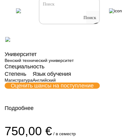
Поиск
Все программы обучения Австрии
Визуальные вычисления
Университет
Венский технический университет
Специальность
Степень
Язык обучения
Магистратура
Английский
Оценить шансы на поступление
Подробнее
Форма обучения
750,00 €
Венский технический университет
/ в семестр