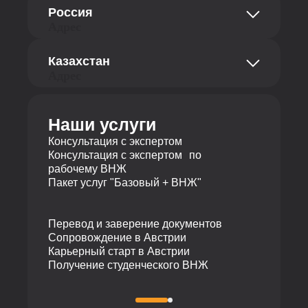
str. Abt-Karl-Gasse Straße 18, офис 8a
Россия
1180 Вена, Австрия
Адрес
Телефон
ул. Добролюбова 16/2, офис 404, 3 этаж
Казахстан
620014 Екатеринбург, Российская
+43 681 10116726
Адрес
Федерация
Телефон
ул. Байзакова 280, БЦ Almaty Towers, 2
этаж
+7 495 19 19 317
Наши услуги
050040 Алматы, Республика Казахстан
Телефон
Консультация с экспертом
Консультация с экспертом по
+7 727 310 14 79
рабочему ВНЖ
Пакет услуг "Базовый + ВНЖ"
Перевод и заверение документов
Сопровождение в Австрии
Карьерный старт в Австрии
Получение студенческого ВНЖ