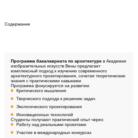
Продолжительность
4 семестра
Содержание
Наличие вступительного
Нет
Описание
Программа бакалавриата по архитектуре
в Академии
изобразительных искусств Вены предлагает
комплексный подход к изучению современного
архитектурного проектирования, сочетая теоретические
знания с практическими навыками.
Программа фокусируется на развитии:
Критического мышления
Творческого подхода к решению задач
Экологического проектирования
Инновационных технологий
Студенты получают практический опыт через:
Работу над реальными проектами
Участие в международных конкурсах