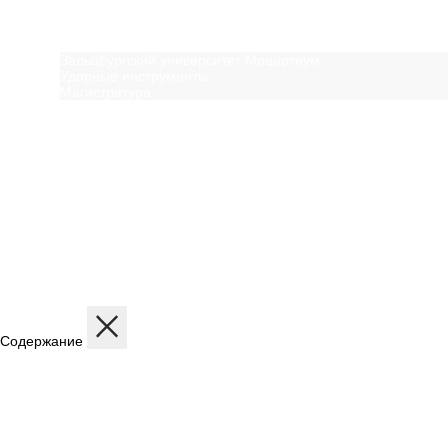
Вам может быть инт
Зальцбургский университет Моцартеум
Ударные инструменты
Магистратура
Посмотреть ещё
Содержание
Описание
Дисциплины
Содержание программы
Структура программы
Профиль обучения
Бесплатная консульт