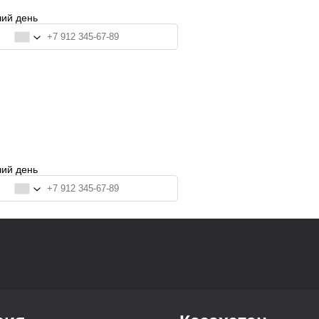
чий день
ация
чий день