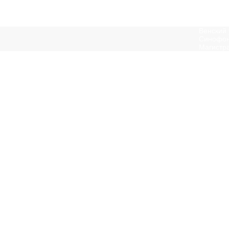
Венский 
Синофон
Магистр