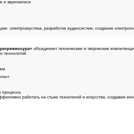
е и звукозаписи
ию: электроакустика, разработка аудиосистем, создание электрон
вукорежиссура»
объединяет технические и творческие компетенц
х технологий
ием
нтент
о процесса
фективно работать на стыке технологий и искусства, создавая инн