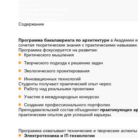
Дисциплины
Содержание программы
Структура программы
Профиль обучения
Содержание
Описание
Программа бакалавриата по архитектуре
в Академии и
сочетая теоретические знания с практическими навыками.
Программа фокусируется на развитии:
Критического мышления
Творческого подхода к решению задач
Экологического проектирования
Инновационных технологий
Студенты получают практический опыт через:
Работу над реальными проектами
Участие в международных конкурсах
Создание профессионального портфолио
Преподавательский состав объединяет
практикующих а
практическим опытом для успешной карьеры.
Дисциплины
Программа охватывает технические и творческие аспект
Электротехника и IT-технологии