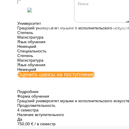
Все программы обучения Австрии
Звукорежиссура 
Университет
Грацский университет музыки и исполнительского искусст
Учеба в Австрии
Универ
Степень
Магистратура
Язык обучения
Немецкий
Специальность
Степень
Магистратура
Язык обучения
Немецкий
Оценить шансы на поступление
Подробнее
Форма обучения
Грацский университет музыки и исполнительского искусст
Продолжительность
4 семестра
Наличие вступительного
Да
750,00 €
/ в семестр
Описание