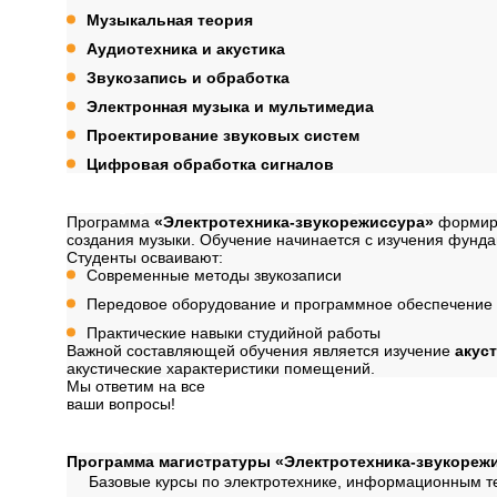
Музыкальная теория
Аудиотехника и акустика
Звукозапись и обработка
Электронная музыка и мультимедиа
Проектирование звуковых систем
Цифровая обработка сигналов
Содержание програ
Программа
«Электротехника-звукорежиссура»
формиру
создания музыки. Обучение начинается с изучения фунд
Студенты осваивают:
Современные методы звукозаписи
Передовое оборудование и программное обеспечение 
Практические навыки студийной работы
Важной составляющей обучения является изучение
акус
акустические характеристики помещений.
Мы ответим на все
ваши вопросы!
Далее
Структура программ
Программа магистратуры «Электротехника-звукореж
Базовые курсы по электротехнике, информационным т