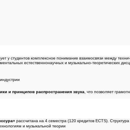
ммы
ет у студентов комплексное понимание взаимосвязи между технич
аментальных естественнонаучных и музыкально-теоретических дис
индустрии
тики и принципов распространения звука
, что позволяет грамот
ы
иссура»
рассчитана на 4 семестра (120 кредитов ECTS). Структура
ехнологиям и музыкальной теории