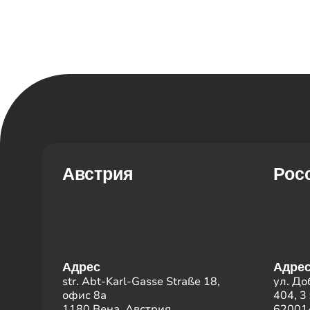
Австрия
Рос
Адрес
Адре
str. Abt-Karl-Gasse Straße 18,
ул. До
офис 8a
404, 3
1180 Вена, Австрия
620014