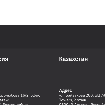
сия
Казахстан
с
Адрес
бролюбова 16/2, офис
ул. Байзакова 280, БЦ A
 этаж
Towers, 2 этаж
 Екатеринбург,
050040 Алматы, Респуб