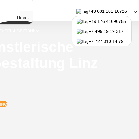
рситет
+43 681 101 16726
Поиск
+49 176 41696755
ситеты Австрии
Программы обучения
+7 495 19 19 317
nstlerische
+7 727 310 14 79
Gestaltung Linz
ние