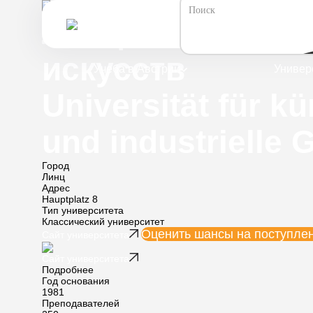
Все университеты Австрии
Линцский униве
искусств
Учеба в Австрии
Универ
Universität für kü
und industrielle 
Город
Линц
Адрес
Hauptplatz 8
Тип университета
Классический университет
Оценить шансы
на поступле
Сайт университета
Сайт университета
Подробнее
Год основания
1981
Преподавателей