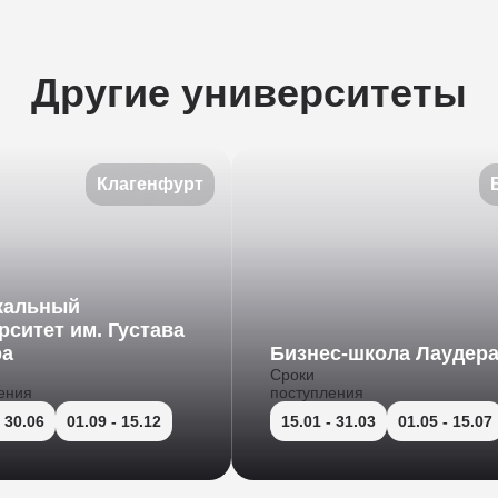
Другие университеты
Клагенфурт
кальный
рситет им. Густава
ра
Бизнес-школа Лаудер
Сроки
ения
поступления
 30.06
01.09
- 15.12
15.01
- 31.03
01.05
- 15.07