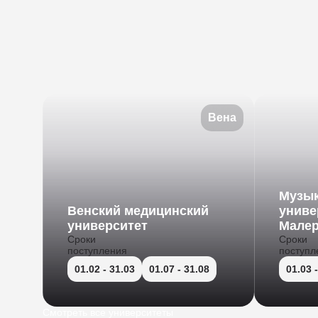
Вена
Музы
Венский медицинский
униве
университет
Мале
Сроки
Сроки
поступления
поступл
01.02
- 31.03
01.07
- 31.08
01.03
-
Смотреть все университеты