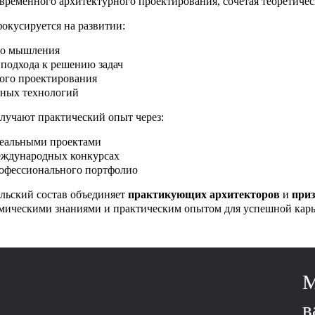
временного архитектурного проектирования, сочетая теоретичес
окусируется на развитии:
го мышления
 подхода к решению задач
ого проектирования
ных технологий
лучают практический опыт через:
реальными проектами
еждународных конкурсах
офессионального портфолио
льский состав объединяет
практикующих архитекторов
и
приз
мическими знаниями и практическим опытом для успешной карь
М
в