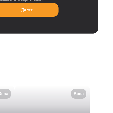
Далее
Вена
Вена