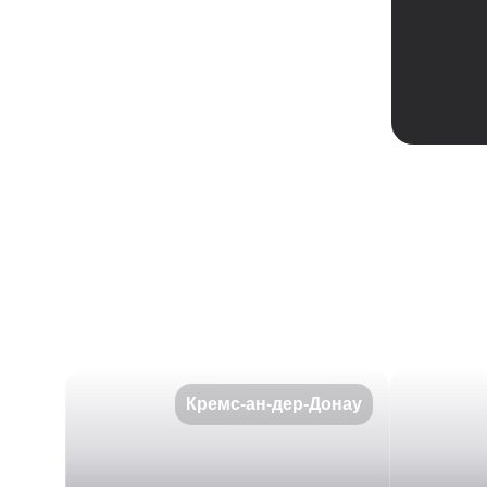
Кремс-ан-дер-Донау