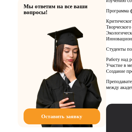
изучению со
Мы ответим на все ваши
Программа ф
вопросы!
Критическо
Творческого
Экологическ
Инновацион
Студенты по
Работу над 
Участие в м
Создание пр
Преподавате
между акаде
Оставить заявку