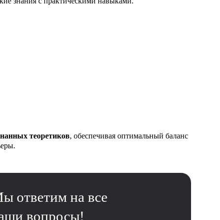
кие знания с практическими навыками.
нанных теоретиков
, обеспечивая оптимальный баланс
еры.
ы ответим на все
аши вопросы!