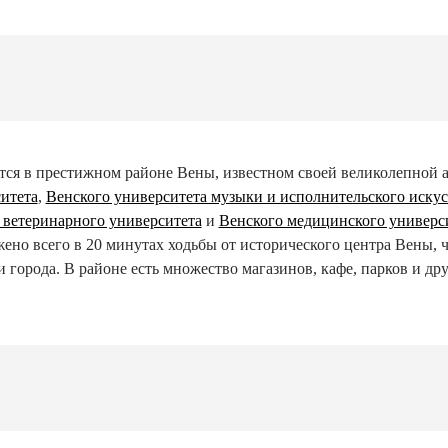
ся в престижном районе Вены, известном своей великолепной а
итета
,
Венского университета музыки и исполнительского искус
 ветеринарного университета
и
Венского медицинского универс
но всего в 20 минутах ходьбы от исторического центра Вены, ч
орода. В районе есть множество магазинов, кафе, парков и др