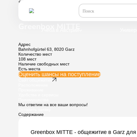
Общежития /
Студенческое общежитие в Garz 
Студенческое общежитие в G
Greenbox MITTE
Учеба в Австрии
Универ
Адрес
Bahnhofgürtel 63, 8020 Garz
Количество мест
108 мест
Наличие свободных мест
Есть места
Оценить шансы
на поступление
Сайт общежития
Расположение
Проживание
Удобства и сервисы
Преимущества
Мы ответим на все ваши вопросы!
Оставить заявку
Содержание
Greenbox MITTE - общежитие в Garz для