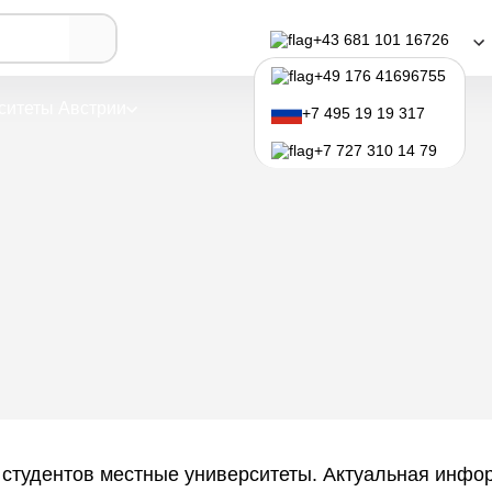
— Greenbox MITTE
+43 681 101 16726
arz — Greenbox MITTE
+49 176 41696755
ситеты Австрии
Программы обучения
+7 495 19 19 317
+7 727 310 14 79
 студентов местные университеты. Актуальная инфор