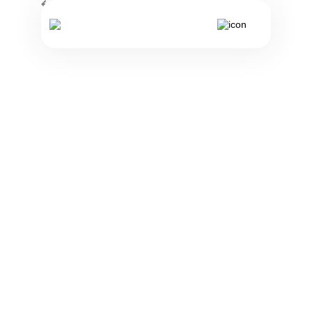
Студенческое общежитие в
Общежития
Вене — SMARTments student
/
— Studentenapartments Wien
Студенческое
общежитие в
Вене —
SMARTments
student —
Studentenapartments
Wien
SMARTments
student -
Studentenapartments
Wien