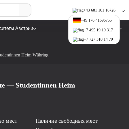
+43 681 101 16726
+49 176 41696755
ситеты Австрии
Программы обучения
+7 495 19 19 317
+7 727 310 14 79
udentinnen Heim Währing
е — Studentinnen Heim
во мест
Наличие свободных мест