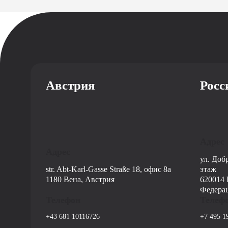
Австрия
Росс
Адрес
Адрес
ул. Доб
str. Abt-Karl-Gasse Straße 18, офис 8a
этаж
1180 Вена, Австрия
620014 
Федера
Телефон
Телеф
+43 681 10116726
+7 495 1