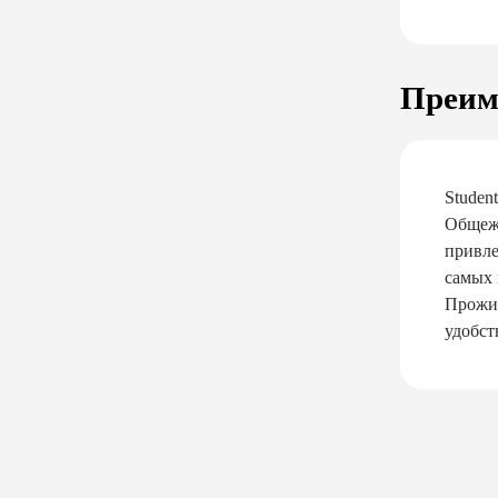
Преим
Studen
Общежи
привле
самых 
Прожив
удобст