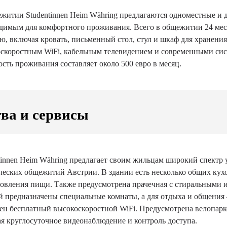
житии Studentinnen Heim Währing предлагаются одноместные и 
димым для комфортного проживания. Всего в общежитии 24 мес
ю, включая кровать, письменный стол, стул и шкаф для хранен
скоростным WiFi, кабельным телевидением и современными си
сть проживания составляет около 500 евро в месяц.
ва и сервисы
tinnen Heim Währing предлагает своим жильцам широкий спектр 
ческих общежитий Австрии. В здании есть несколько общих кух
овления пищи. Также предусмотрена прачечная с стиральными
й предназначены специальные комнаты, а для отдыха и общения
ен бесплатный высокоскоростной WiFi. Предусмотрена велопарк
я круглосуточное видеонаблюдение и контроль доступа.