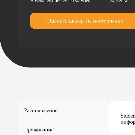
Hasenauerstraße 29, 1180 Wien
24 места
Оценить шансы
на поступление
Расположение
Stude
инфор
Проживание