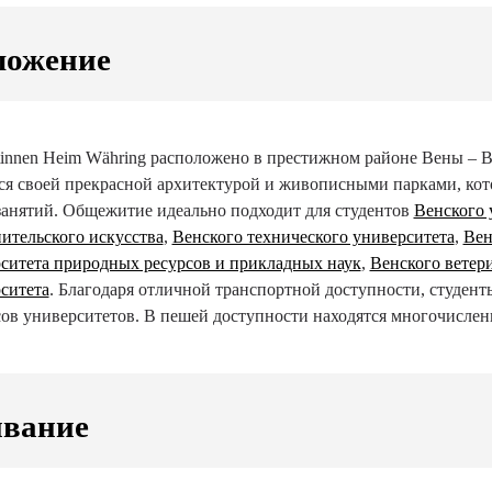
ложение
tinnen Heim Währing расположено в престижном районе Вены – В
ся своей прекрасной архитектурой и живописными парками, кот
занятий. Общежитие идеально подходит для студентов
Венского 
ительского искусства
,
Венского технического университета
,
Вен
ситета природных ресурсов и прикладных наук
,
Венского ветер
ситета
. Благодаря отличной транспортной доступности, студент
ов университетов. В пешей доступности находятся многочисленн
вание