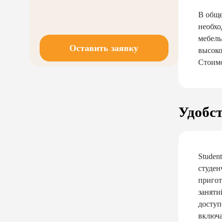
В обще
необхо
мебель
Оставить заявку
высоко
Стоимо
Удобст
Studen
студен
пригот
заняти
доступ
включа