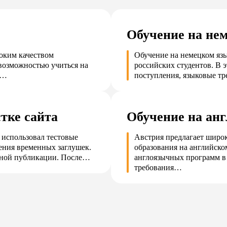
Обучение на не
соким качеством
Обучение на немецком яз
возможностью учиться на
российских студентов. В 
ы…
поступления, языковые т
тке сайта
Обучение на ан
 использовал тестовые
Австрия предлагает широ
ения временных заглушек.
образования на английско
ьной публикации. После…
англоязычных программ в 
требования…