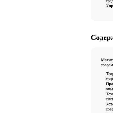
сред
Упр
Содер
Магис
соврем
Тео
соц
Пра
опы
Тех
сис
Уст
сов