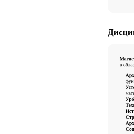
Дисци
Магис
в обла
Арх
фун
Уст
мат
Урб
Тех
Ист
Стр
Арх
Соц