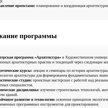
у.
авление проектами:
планирование и координация архитектурн
жание программы
терская программа «Архитектура»
в Художественном универси
енных архитектурных практик и тенденций через следующие к
ретические курсы:
лекции и семинары по истории архитектуры,
иологии архитектуры для формирования фундаментальных знани
ктические студии:
проектные мастерские с работой над реальн
тных специалистов.
нические дисциплины:
изучение строительных технологий, ма
тем зданий.
ойчивое развитие и технологии:
освоение принципов экологиче
ременных программных инструментов для проектирования.