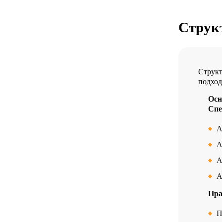
Струк
Структ
подход
Осн
Спе
А
А
А
А
Пра
П