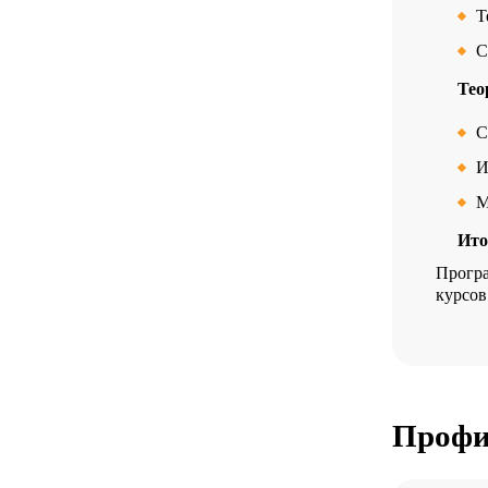
Т
С
Тео
С
И
М
Ито
Програ
курсов
Профи