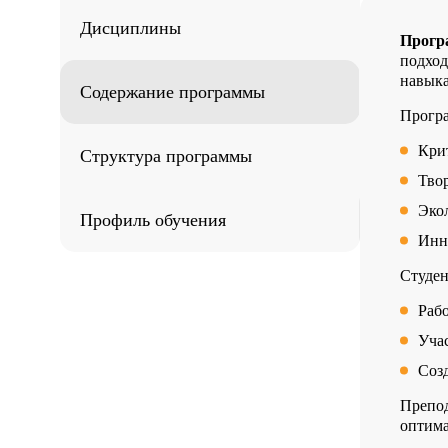
Дисциплины
Прогр
подход
навык
Содержание программы
Програ
Кри
Структура программы
Твор
Эко
Профиль обучения
Инн
Студен
Раб
Уча
Соз
Препод
оптима