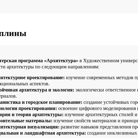
плины
терская программа «Архитектура»
в Художественном универси
сти архитектуры по следующим направлениям:
итектурное проектирование:
изучение современных методов пр
кциональных аспектов.
ойчивая архитектура и экология:
экологически ответственное
ериалов.
анистика и городское планирование:
создание устойчивых горо
нологии проектирования:
освоение цифрового моделирования и
ория и теория архитектуры:
изучение архитектурных стилей и
оительные материалы:
изучение свойств материалов и принци
итектурная визуализация:
развитие навыков представления пр
иальная и ландшафтная архитектура:
создание инклюзивных 