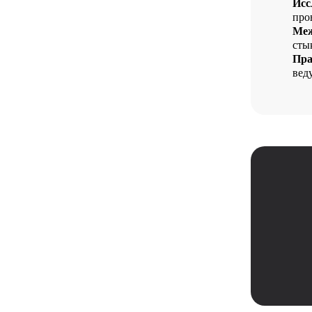
Исс
про
Меж
сты
Пра
вед