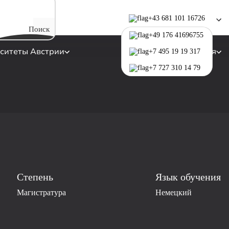
+43 681 101 16726
Поиск
+49 176 41696755
ситеты Австрии
Программы обучения
+7 495 19 19 317
+7 727 310 14 79
Степень
Язык обучения
Магистратура
Немецкий