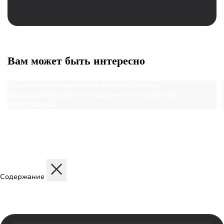
Вам может быть интересно
Грацский университет им. Карла и Франца
Междисциплинарные гендерные исследования
Магистратура
Содержание
Описание
Дисциплины
Содержание программы
Структура программы