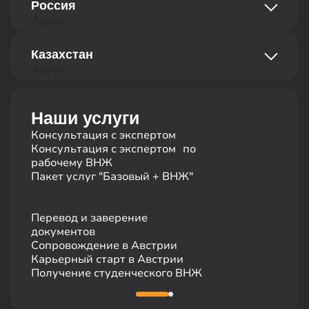
Россия
1180 Вена, Австрия
Адрес
Телефон
ул. Добролюбова 16/2, офис 404, 3 этаж
Казахстан
620014 Екатеринбург, Российская
+43 681 10116726
Адрес
Федерация
Телефон
ул. Байзакова 280, БЦ Almaty Towers, 2 этаж
050040 Алматы, Республика Казахстан
+7 495 19 19 317
Наши услуги
Телефон
Консультация с экспертом
+7 727 310 14 79
Консультация с экспертом по
рабочему ВНЖ
Пакет услуг "Базовый + ВНЖ"
Перевод и заверение
документов
Сопровождение в Австрии
Карьерный старт в Австрии
Получение студенческого ВНЖ