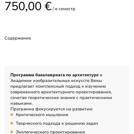
750,00 €
Венский университет прикладного искусства
/ в семестр
Продолжительность
4 семестра
Наличие вступительного
Содержание
Да
Описание
в
Программа бакалавриата по архитектуре
Академии изобразительных искусств Вены
предлагает комплексный подход к изучению
современного архитектурного проектирования,
сочетая теоретические знания с практическими
навыками.
Программа фокусируется на развитии:
Критического мышления
Творческого подхода к решению задач
Экологического проектирования