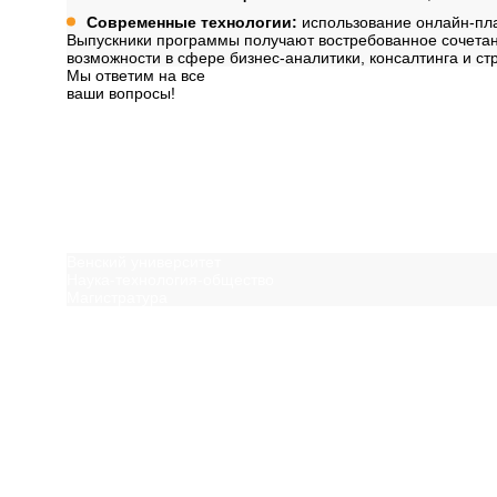
Современные технологии:
использование онлайн-пла
Выпускники программы получают востребованное сочетани
возможности в сфере бизнес-аналитики, консалтинга и ст
Мы ответим на все
ваши вопросы!
Далее
Вам может быть инт
Венский университет
Наука-технология-общество
Магистратура
Посмотреть ещё