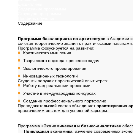
Дисциплины
Содержание программы
Структура программы
Профиль обучения
Содержание
Описание
Программа бакалавриата по архитектуре
в Академии и
сочетая теоретические знания с практическими навыками.
Программа фокусируется на развитии:
Критического мышления
Творческого подхода к решению задач
Экологического проектирования
Инновационных технологий
Студенты получают практический опыт через:
Работу над реальными проектами
Участие в международных конкурсах
Создание профессионального портфолио
Преподавательский состав объединяет
практикующих а
практическим опытом для успешной карьеры.
Дисциплины
Программа
«Экономическая и бизнес-аналитика»
обесп
Прикладная экономика
: изучение современных эконо