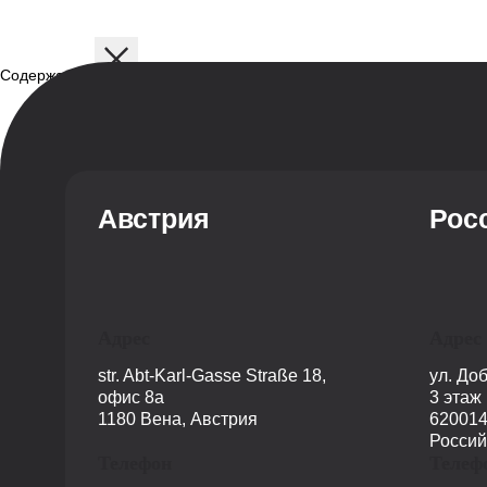
Содержание
Описание
Дисциплины
Содержание программы
Структура программы
Профиль обучения
Австрия
Рос
Адрес
Адрес
str. Abt-Karl-Gasse Straße 18,
ул. До
офис 8a
3 этаж
1180 Вена, Австрия
620014
Россий
Телефон
Телеф