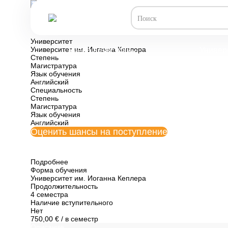
Все программы обучения Австрии
Экономическая и
Университет
Университет им. Иоганна Кеплера
Учеба в Австрии
Универ
Степень
Магистратура
Язык обучения
Английский
Специальность
Степень
Магистратура
Язык обучения
Английский
Оценить шансы на поступление
Подробнее
Форма обучения
Университет им. Иоганна Кеплера
Продолжительность
4 семестра
Наличие вступительного
Нет
750,00 €
/ в семестр
Описание