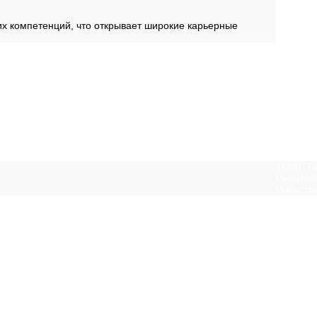
их компетенций, что открывает широкие карьерные
УМИТ Ти
Мехатро
Магистр