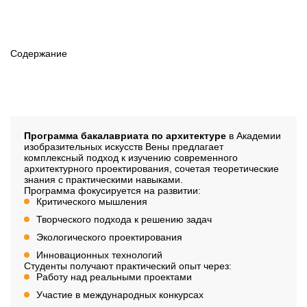
Продолжительность
6 семестров
Содержание
Наличие вступительного
Нет
Описание
Программа бакалавриата по архитектуре
в Академии
изобразительных искусств Вены предлагает
комплексный подход к изучению современного
архитектурного проектирования, сочетая теоретические
знания с практическими навыками.
Программа фокусируется на развитии:
Критического мышления
Творческого подхода к решению задач
Экологического проектирования
Инновационных технологий
Студенты получают практический опыт через:
Работу над реальными проектами
Участие в международных конкурсах