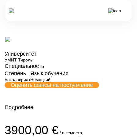
Все программы обучения Австрии
Мехатроника
Университет
УМИТ Тироль
Специальность
Степень
Язык обучения
Бакалавриат
Немецкий
Оценить шансы на поступление
Подробнее
Форма обучения
3900,00 €
УМИТ Тироль
/ в семестр