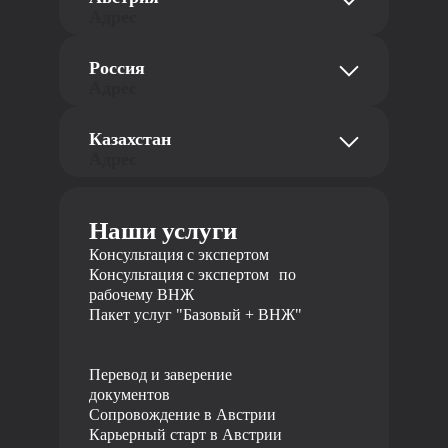
Адрес
str. Abt-Karl-Gasse Straße 18, офис 8a
Россия
1180 Вена, Австрия
Адрес
Телефон
ул. Добролюбова 16/2, офис 404, 3
Казахстан
этаж
+43 681 10116726
Адрес
620014 Екатеринбург, Российская
Федерация
ул. Байзакова 280, БЦ Almaty Towers, 2
Телефон
этаж
Наши услуги
050040 Алматы, Республика Казахстан
+7 495 19 19 317
Телефон
Консультация с экспертом
Консультация с экспертом по
+7 727 310 14 79
рабочему ВНЖ
Пакет услуг "Базовый + ВНЖ"
Перевод и заверение
документов
Сопровождение в Австрии
Карьерный старт в Австрии