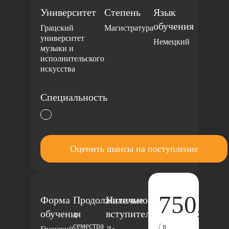
Университет
Степень
Язык
обучения
Грацский
Магистратура
университет
Немецкий
музыки и
исполнительского
искусства
Специальность
Оценить шансы на поступление
750,00
Форма
Продолжительность
Наличие
обучения
вступительного
4
семестра
/ в