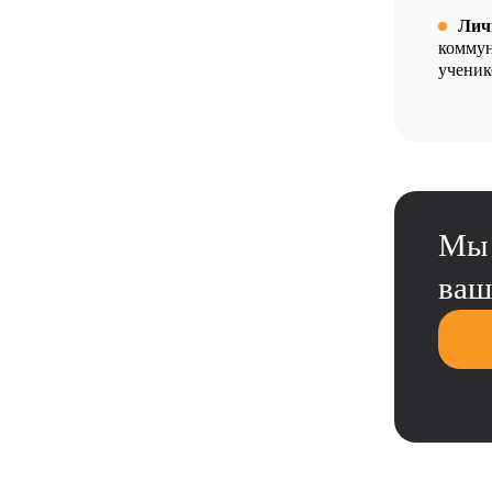
Лич
коммун
ученик
Мы 
ваш