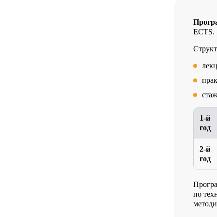
Прогр
ECTS.
Структ
лек
прак
ста
1-й
год
2-й
год
Програ
по тех
методи