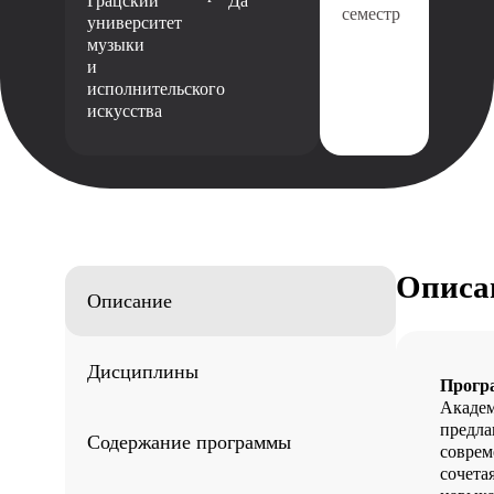
Грацский
Да
семестр
университет
музыки
и
исполнительского
искусства
Описа
Описание
Дисциплины
Прогр
Академ
предла
Содержание программы
соврем
сочета