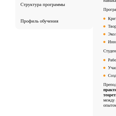
навыка
Структура программы
Програ
Кри
Профиль обучения
Твор
Эко
Инн
Студен
Рабо
Уча
Соз
Препод
практ
теоре
между 
опытом