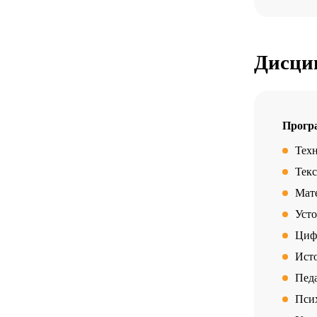
Дисци
Прогр
Тех
Тек
Мат
Усто
Циф
Исто
Педа
Пси