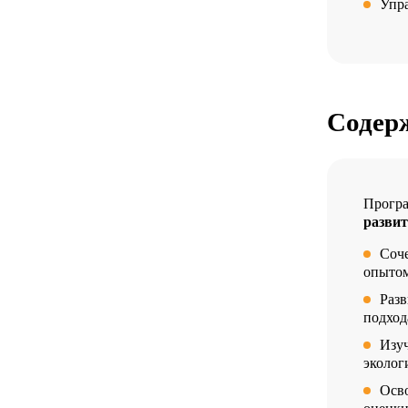
Упр
Содер
Програ
развит
Соче
опытом
Разв
подход
Изу
эколог
Осво