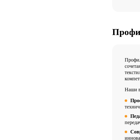
Профи
Профи
сочета
тексти
компет
Наши в
Про
технич
Пед
переда
Сов
иннова