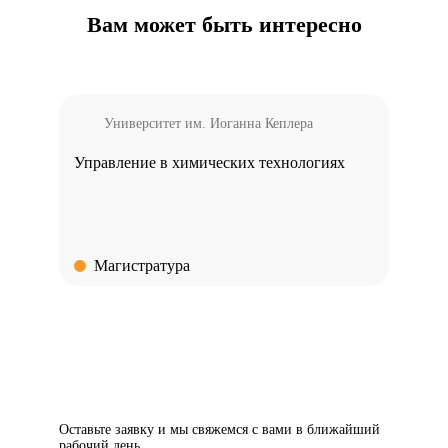
Вам может быть интересно
Университет им. Иоганна Кеплера
За
Управление в химических технологиях
Контр
Магистратура
Маг
Бесплатная консультация
Оставьте заявку и мы свяжемся с вами в ближайший
рабочий день