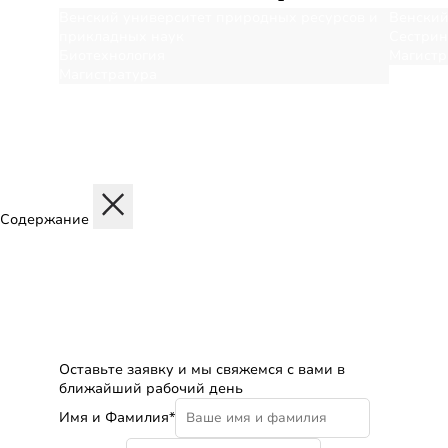
Венский университет природных ресурсов и
Венский
прикладных наук
Сестрин
Биотехнология
Магистр
Магистратура
Содержание
Описание
Дисциплины
Содержание программы
Структура программы
Профиль обучения
Бесплатная консультация
Оставьте заявку и мы свяжемся с вами в
ближайший рабочий день
Имя и Фамилия*