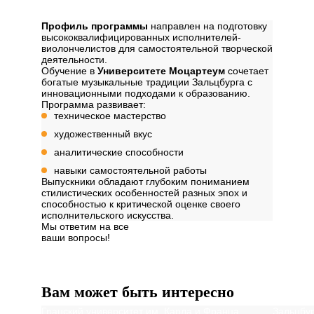
Профиль обучения
Профиль программы
направлен на подготовку
высококвалифицированных исполнителей-
виолончелистов для самостоятельной творческой
деятельности.
Обучение в
Университете Моцартеум
сочетает
богатые музыкальные традиции Зальцбурга с
инновационными подходами к образованию.
Программа развивает:
техническое мастерство
художественный вкус
аналитические способности
навыки самостоятельной работы
Выпускники обладают глубоким пониманием
стилистических особенностей разных эпох и
способностью к критической оценке своего
исполнительского искусства.
Мы ответим на все
ваши вопросы!
Далее
Вам может быть интересно
Грацский университет им. Карла и Франца
Зальцбур