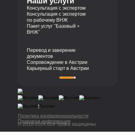
Наши услуги
050040 Алматы, Республика
+7 495 19 19 317
ВНЖ
Казахстан
Консультация с экспертом
Телефон
Консультация с экспертом
по рабочему ВНЖ
+7 727 310 14 79
Пакет услуг "Базовый +
ВНЖ"
Перевод и заверение
документов
Сопровождение в Австрии
Карьерный старт в Австрии
Политика конфиденциальности
Правовая информация
© 2018-2024 Все права защищены