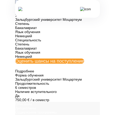
Все программы обучения Австрии
Виолончель
Университет
Зальцбургский университет Моцартеум
Степень
Бакалавриат
Язык обучения
Немецкий
Специальность
Степень
Бакалавриат
Язык обучения
Немецкий
Оценить шансы на поступление
Подробнее
Форма обучения
Зальцбургский университет Моцартеум
Продолжительность
6 семестров
Наличие вступительного
Да
750,00 €
/ в семестр
Описание
Дисциплины
Содержание программы