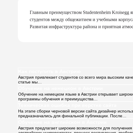
Главным преимуществом Studentenheim Kroisegg я
студентов между общежитием и учебными корпусам
Развитая инфраструктура района и приятная атмос
Как поступить в Австрию
Австрия привлекает студентов со всего мира высоким кач
статье мы…
Обучение на немецком в Австрии
Обучение на немецком языке в Австрии открывает широки
программы обучения и преимущества…
Техническая ошибка при верстке сайта
На этапе сборки черновой версии сайта дизайнер исполь
предназначались для финальной публикации. После…
Обучение на английском в Австрии
Австрия предлагает широкие возможности для получения 
австрийских университетах, процесс поступления, требо