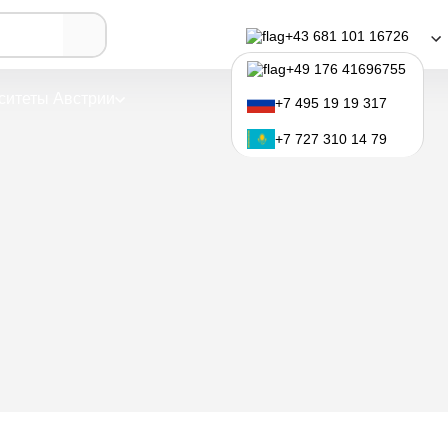
— Studentenheim Kroisegg
+43 681 101 16726
аце — Studentenheim
+49 176 41696755
ситеты Австрии
Программы обучения
+7 495 19 19 317
+7 727 310 14 79