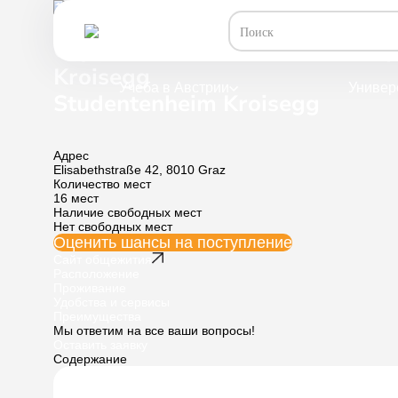
Общежития /
Студенческое общежитие в Граце 
Студенческое общежитие в Гр
Kroisegg
Учеба в Австрии
Универ
Studentenheim Kroisegg
Адрес
Elisabethstraße 42, 8010 Graz
Количество мест
16 мест
Наличие свободных мест
Нет свободных мест
Оценить шансы
на поступление
Сайт общежития
Расположение
Проживание
Удобства и сервисы
Преимущества
Мы ответим на все ваши вопросы!
Оставить заявку
Содержание