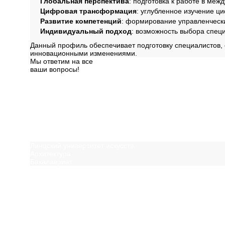
Глобальная перспектива
: подготовка к работе в меж
Цифровая трансформация
: углубленное изучение ци
Развитие компетенций
: формирование управленчески
Индивидуальный подход
: возможность выбора спец
Данный профиль обеспечивает подготовку специалистов,
инновационными изменениями.
Мы ответим на все
ваши вопросы!
Далее
Вам может быть инт
Линцский университет искусств
Архитектура
Бакалавриат
Посмотреть ещё