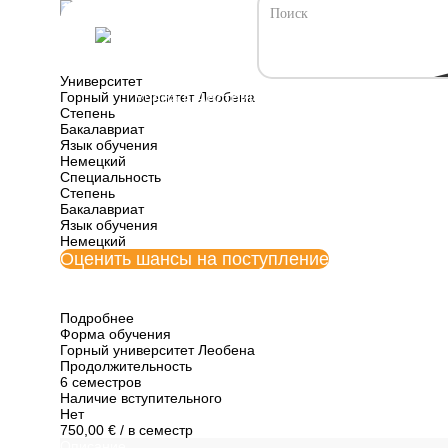
Все программы обучения Австрии
Промышленная л
Университет
Горный университет Леобена
Учеба в Австрии
Универ
Степень
Бакалавриат
Язык обучения
Немецкий
Специальность
Степень
Бакалавриат
Язык обучения
Немецкий
Оценить шансы на поступление
Подробнее
Форма обучения
Горный университет Леобена
Продолжительность
6 семестров
Наличие вступительного
Нет
750,00 €
/ в семестр
Описание