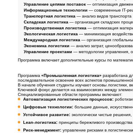
Управление цепями поставок
— оптимизация движени
Информационные технологии
— современные IT-реш
Транспортная логистика
— анализ видов транспорта 
Складская логистика
— организация складских проце
Производственная логистика
— оптимизация материа
Экологическая логистика
— минимизация воздействия
Международная логистика
— организация глобальны
Экономика логистики
— анализ затрат, ценообразова
Управление проектами
— методологии управления, оц
Программа включает дополнительные курсы по математике
Содержание програ
Программа
«Промышленная логистика»
разработана дл
последовательное освоение всех аспектов промышленной
В начале обучения студенты изучают основы логистики
Ключевой фокус делается на взаимосвязях между элемент
Специализированные области программы включают:
Автоматизация логистических процессов:
роботизи
Цифровые технологии:
большие данные, искусственн
Устойчивое развитие:
экологически чистые решения,
Lean-логистика:
принципы бережливого производства
Риск-менеджмент:
управление рисками в логистически