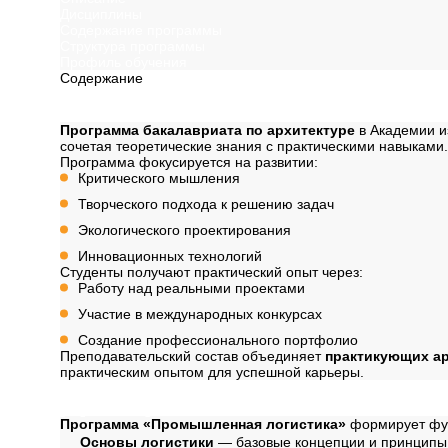
Дисциплины
Содержание программы
Структура программы
Профиль обучения
Содержание
Описание
Программа бакалавриата по архитектуре
в Академии и
сочетая теоретические знания с практическими навыками.
Программа фокусируется на развитии:
Критического мышления
Творческого подхода к решению задач
Экологического проектирования
Инновационных технологий
Студенты получают практический опыт через:
Работу над реальными проектами
Участие в международных конкурсах
Создание профессионального портфолио
Преподавательский состав объединяет
практикующих а
практическим опытом для успешной карьеры.
Дисциплины
Программа «Промышленная логистика»
формирует фун
Основы логистики
— базовые концепции и принципы л