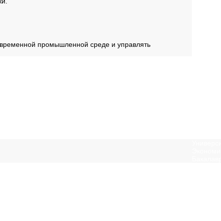
ки.
современной промышленной среде и управлять
Универси
Экономи
Бакалав