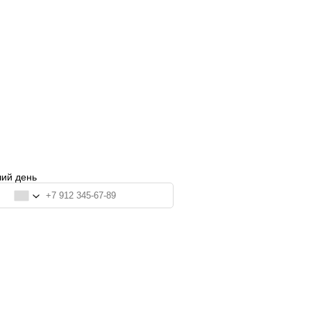
ация
чий день
ация