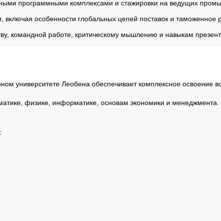
нными программными комплексами и стажировки на ведущих промы
 включая особенности глобальных цепей поставок и таможенное р
тву, командной работе, критическому мышлению и навыкам презен
ы
рном университете Леобена обеспечивает комплексное освоение вс
атике, физике, информатике, основам экономики и менеджмента. 
: