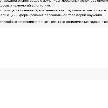
дународной бизнес-среде с изучением глобальных аспектов логисти
фровых технологий в логистике.
х и лидерских навыков, вовлечение в исследовательские проекты.
иализации и формирования персональной траектории обучения.
 способных эффективно решать сложные логистические задачи в 
ересно