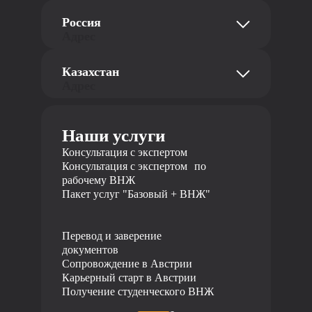
str. Abt-Karl-Gasse Straße 18, офис 8a
Россия
1180 Вена, Австрия
Адрес
Телефон
ул. Добролюбова 16/2, офис 404, 3
Казахстан
этаж
+43 681 10116726
Адрес
620014 Екатеринбург, Российская
Федерация
ул. Байзакова 280, БЦ Almaty Towers, 2
Телефон
этаж
Наши услуги
050040 Алматы, Республика Казахстан
+7 495 19 19 317
Телефон
Консультация с экспертом
Консультация с экспертом по
+7 727 310 14 79
рабочему ВНЖ
Пакет услуг "Базовый + ВНЖ"
Перевод и заверение
документов
Сопровождение в Австрии
Карьерный старт в Австрии
Получение студенческого ВНЖ